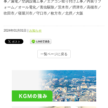
事／漏電／空調設備工事／エアコン取り付け工事／内装リフ
ォーム／オール電化／害虫駆除／茨木市／摂津市／高槻市／
吹田市／寝屋川市／守口市／枚方市／北摂／大阪
2024年01月01日 |
お知らせ
一覧ページに戻る